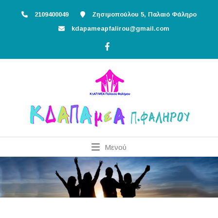
2109400049
Ζησιμοπούλου 5, Παλαιό Φάληρο
kdapameapfalirou@gmail.com
Μενού